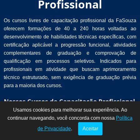
Profissional
Os cursos livres de capacitação profissional da FaSouza
oferecem formações de 40 a 240 horas voltadas ao
desenvolvimento de habilidades técnicas específicas, com
certificação aplicável a progressão funcional, atividades
complementares de graduação e comprovação de
qualificação em processos seletivos. Indicados para
profissionais em atividade que buscam aprimoramento
técnico estruturado, sem exigência de graduação prévia
para a maioria dos cursos.
Nossos Cursos de Capacitação Profissional
Usamos cookies para melhorar sua experiência. Ao
Dúvidas? Fale
!
continuar navegando, você concorda com nossa
conosco por
Política
aqui!
de Privacidade
.
Aceitar