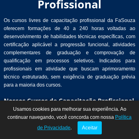
Profissional
Os cursos livres de capacitação profissional da FaSouza
oferecem formações de 40 a 240 horas voltadas ao
desenvolvimento de habilidades técnicas específicas, com
certificação aplicável a progressão funcional, atividades
complementares de graduação e comprovação de
qualificação em processos seletivos. Indicados para
profissionais em atividade que buscam aprimoramento
técnico estruturado, sem exigência de graduação prévia
para a maioria dos cursos.
Nossos Cursos de Capacitação Profissional
Usamos cookies para melhorar sua experiência. Ao
Dúvidas? Fale
!
continuar navegando, você concorda com nossa
conosco por
Política
aqui!
de Privacidade
.
Aceitar