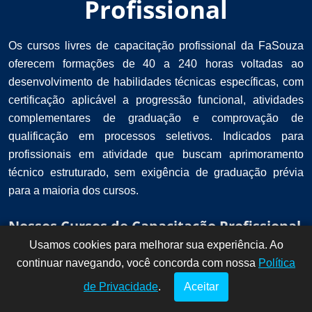
Profissional
Os cursos livres de capacitação profissional da FaSouza
oferecem formações de 40 a 240 horas voltadas ao
desenvolvimento de habilidades técnicas específicas, com
certificação aplicável a progressão funcional, atividades
complementares de graduação e comprovação de
qualificação em processos seletivos. Indicados para
profissionais em atividade que buscam aprimoramento
técnico estruturado, sem exigência de graduação prévia
para a maioria dos cursos.
Nossos Cursos de Capacitação Profissional
Usamos cookies para melhorar sua experiência. Ao
Dúvidas? Fale
!
continuar navegando, você concorda com nossa
conosco por
Política
aqui!
de Privacidade
.
Aceitar