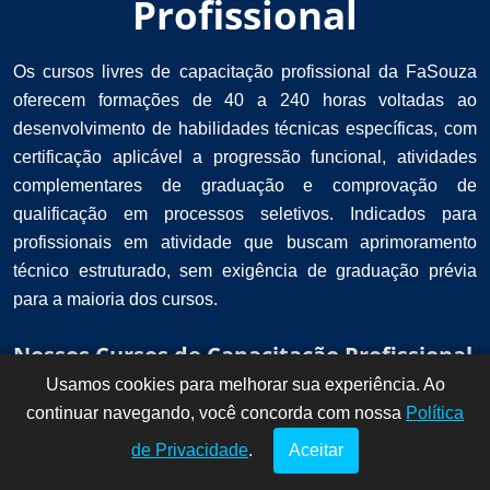
Profissional
Os cursos livres de capacitação profissional da FaSouza
oferecem formações de 40 a 240 horas voltadas ao
desenvolvimento de habilidades técnicas específicas, com
certificação aplicável a progressão funcional, atividades
complementares de graduação e comprovação de
qualificação em processos seletivos. Indicados para
profissionais em atividade que buscam aprimoramento
técnico estruturado, sem exigência de graduação prévia
para a maioria dos cursos.
Nossos Cursos de Capacitação Profissional
Usamos cookies para melhorar sua experiência. Ao
Dúvidas? Fale
!
continuar navegando, você concorda com nossa
conosco por
Política
aqui!
de Privacidade
.
Aceitar