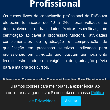
Profissional
Os cursos livres de capacitação profissional da FaSouza
oferecem formações de 40 a 240 horas voltadas ao
desenvolvimento de habilidades técnicas específicas, com
certificação aplicável a progressão funcional, atividades
complementares de graduação e comprovação de
qualificação em processos seletivos. Indicados para
profissionais em atividade que buscam aprimoramento
técnico estruturado, sem exigência de graduação prévia
para a maioria dos cursos.
Nossos Cursos de Capacitação Profissional
Usamos cookies para melhorar sua experiência. Ao
Dúvidas? Fale
!
continuar navegando, você concorda com nossa
conosco por
Política
aqui!
de Privacidade
.
Aceitar