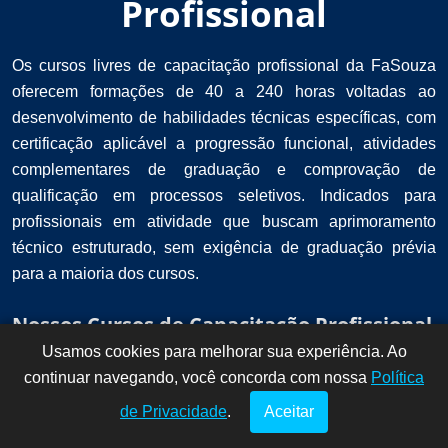
Profissional
Os cursos livres de capacitação profissional da FaSouza
oferecem formações de 40 a 240 horas voltadas ao
desenvolvimento de habilidades técnicas específicas, com
certificação aplicável a progressão funcional, atividades
complementares de graduação e comprovação de
qualificação em processos seletivos. Indicados para
profissionais em atividade que buscam aprimoramento
técnico estruturado, sem exigência de graduação prévia
para a maioria dos cursos.
Nossos Cursos de Capacitação Profissional
Usamos cookies para melhorar sua experiência. Ao
Dúvidas? Fale
!
continuar navegando, você concorda com nossa
conosco por
Política
aqui!
de Privacidade
.
Aceitar