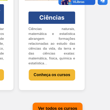
-
Ciências
ar
Ciências naturais,
os
matemática e estatística
 de
abrangem formações
e,
relacionadas ao estudo das
o,
ciências da vida, da terra e
 de
das ciências exatas:
s,
matemática, física, química e
estatística...
Conheça os cursos
Ver todos os cursos