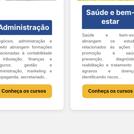
Saúde e bem
estar
Administração
Saúde e bem-est
gócios, administração e
abrangem os estud
reito abrangem formações
relacionados às ações
lacionadas à contabilidade
promoção à saúd
tributação; finanças e
prevenção, diagnóstic
eguros; gestão e
reabilitação e tratamento
ministração, marketing e
agravos e doença
opaganda; secretariado...
identificando riscos...
Conheça os cursos
Conheça os cursos