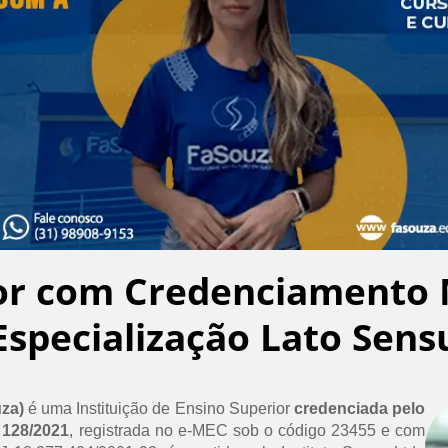
or com Credenciamento 
Especialização Lato Sens
uza)
é uma Instituição de Ensino Superior
credenciada pelo
 128/2021
, registrada no e-MEC sob o código 23455 e com