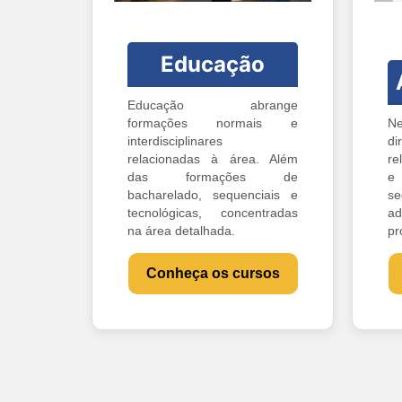
Educação
Educação abrange
formações normais e
Ne
interdisciplinares
di
relacionadas à área. Além
re
das formações de
e 
bacharelado, sequenciais e
s
tecnológicas, concentradas
ad
na área detalhada.
pr
Conheça os cursos