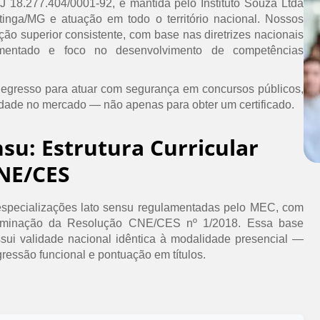
PJ 18.277.404/0001-92, é mantida pelo Instituto Souza Ltda
inga/MG e atuação em todo o território nacional. Nossos
ão superior consistente, com base nas diretrizes nacionais
umentado e foco no desenvolvimento de competências
 egresso para atuar com segurança em concursos públicos,
idade no mercado — não apenas para obter um certificado.
nsu: Estrutura Curricular
NE/CES
specializações lato sensu regulamentadas pelo MEC, com
erminação da Resolução CNE/CES nº 1/2018. Essa base
ssui validade nacional idêntica à modalidade presencial —
ressão funcional e pontuação em títulos.