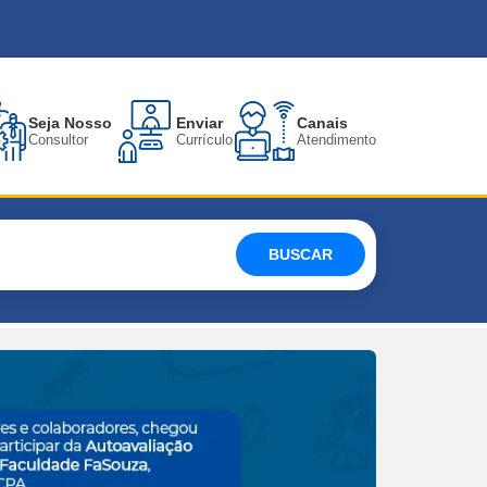
Seja Nosso
Enviar
Canais
Consultor
Currículo
Atendimento
BUSCAR