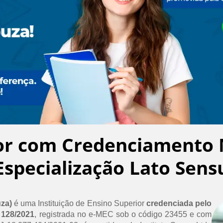
or com Credenciamento 
Especialização Lato Sens
uza)
é uma Instituição de Ensino Superior
credenciada pelo
 128/2021
, registrada no e-MEC sob o código 23455 e com