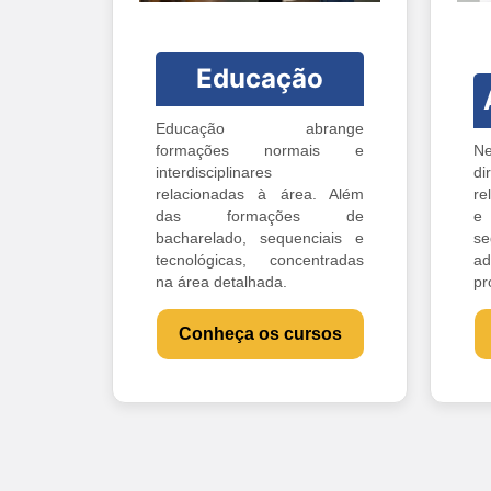
Educação
Educação abrange
formações normais e
Ne
interdisciplinares
di
relacionadas à área. Além
re
das formações de
e 
bacharelado, sequenciais e
s
tecnológicas, concentradas
ad
na área detalhada.
pr
Conheça os cursos