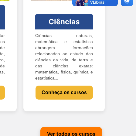
-
Ciências
ar
Ciências naturais,
os
matemática e estatística
 de
abrangem formações
e,
relacionadas ao estudo das
o,
ciências da vida, da terra e
 de
das ciências exatas:
s,
matemática, física, química e
estatística...
Conheça os cursos
Ver todos os cursos