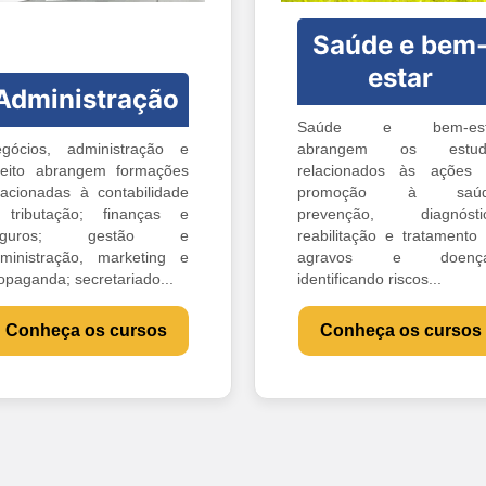
Saúde e bem
estar
Administração
Saúde e bem-est
gócios, administração e
abrangem os estud
reito abrangem formações
relacionados às ações
lacionadas à contabilidade
promoção à saúd
tributação; finanças e
prevenção, diagnóstic
eguros; gestão e
reabilitação e tratamento
ministração, marketing e
agravos e doença
opaganda; secretariado...
identificando riscos...
Conheça os cursos
Conheça os cursos