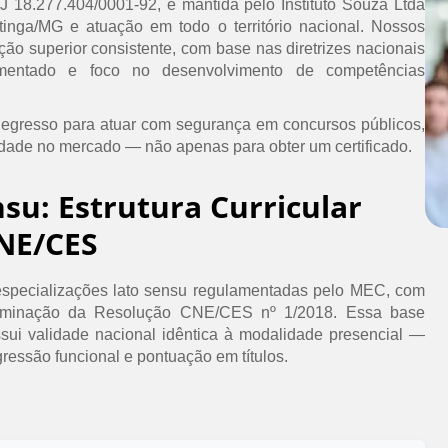
PJ 18.277.404/0001-92, é mantida pelo Instituto Souza Ltda
inga/MG e atuação em todo o território nacional. Nossos
ão superior consistente, com base nas diretrizes nacionais
umentado e foco no desenvolvimento de competências
 egresso para atuar com segurança em concursos públicos,
idade no mercado — não apenas para obter um certificado.
nsu: Estrutura Curricular
NE/CES
specializações lato sensu regulamentadas pelo MEC, com
erminação da Resolução CNE/CES nº 1/2018. Essa base
ssui validade nacional idêntica à modalidade presencial —
ressão funcional e pontuação em títulos.