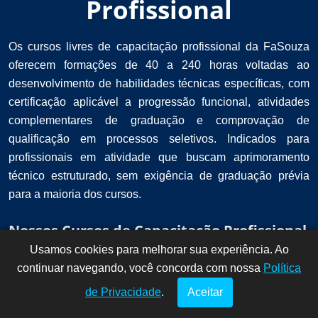
Profissional
Os cursos livres de capacitação profissional da FaSouza
oferecem formações de 40 a 240 horas voltadas ao
desenvolvimento de habilidades técnicas específicas, com
certificação aplicável a progressão funcional, atividades
complementares de graduação e comprovação de
qualificação em processos seletivos. Indicados para
profissionais em atividade que buscam aprimoramento
técnico estruturado, sem exigência de graduação prévia
para a maioria dos cursos.
Nossos Cursos de Capacitação Profissional
Usamos cookies para melhorar sua experiência. Ao
Dúvidas? Fale
!
continuar navegando, você concorda com nossa
conosco por
Política
aqui!
de Privacidade
.
Aceitar