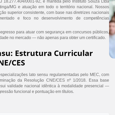
PJ 18.277.404/0001-92, é mantida pelo Instituto Souza Ltda
inga/MG e atuação em todo o território nacional. Nossos
ão superior consistente, com base nas diretrizes nacionais
umentado e foco no desenvolvimento de competências
 egresso para atuar com segurança em concursos públicos,
idade no mercado — não apenas para obter um certificado.
nsu: Estrutura Curricular
NE/CES
specializações lato sensu regulamentadas pelo MEC, com
erminação da Resolução CNE/CES nº 1/2018. Essa base
ssui validade nacional idêntica à modalidade presencial —
ressão funcional e pontuação em títulos.