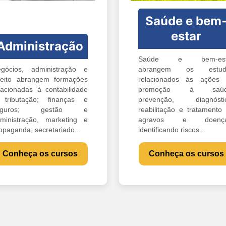
Saúde e bem
estar
Administração
Saúde e bem-est
gócios, administração e
abrangem os estud
reito abrangem formações
relacionados às ações
lacionadas à contabilidade
promoção à saúd
tributação; finanças e
prevenção, diagnóstic
eguros; gestão e
reabilitação e tratamento
ministração, marketing e
agravos e doença
opaganda; secretariado...
identificando riscos...
Conheça os cursos
Conheça os cursos