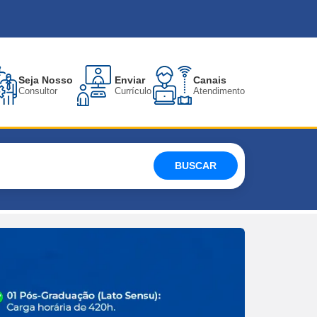
Seja Nosso
Enviar
Canais
Consultor
Currículo
Atendimento
BUSCAR