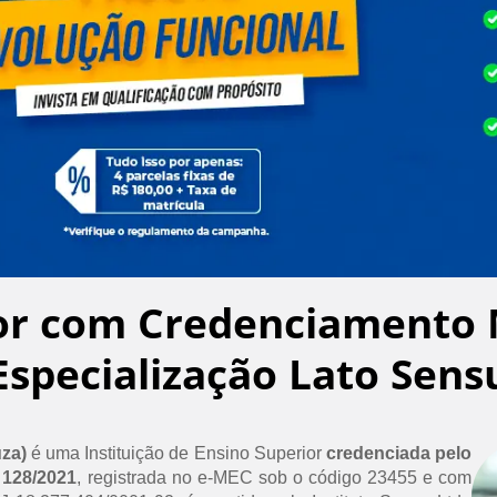
or com Credenciamento 
Especialização Lato Sens
uza)
é uma Instituição de Ensino Superior
credenciada pelo
 128/2021
, registrada no e-MEC sob o código 23455 e com