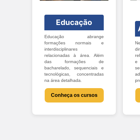
Educação
Educação abrange
formações normais e
Ne
interdisciplinares
di
relacionadas à área. Além
re
das formações de
e 
bacharelado, sequenciais e
s
tecnológicas, concentradas
ad
na área detalhada.
pr
Conheça os cursos