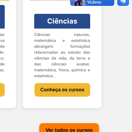
-
Ciências
ar
Ciências naturais,
os
matemática e estatística
 de
abrangem formações
e,
relacionadas ao estudo das
o,
ciências da vida, da terra e
 de
das ciências exatas:
s,
matemática, física, química e
estatística...
Conheça os cursos
Ver todos os cursos